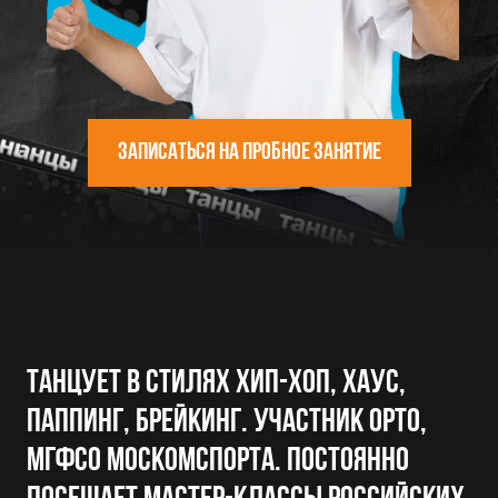
Записаться на пробное занятие
Танцует в стилях Хип-Хоп, Хаус,
Паппинг, Брейкинг. Участник ОРТО,
МГФСО Москомспорта. Постоянно
посещает мастер-классы российских
и зарубежных хореографов,
проходил обучение у известных
танцоров Франции (школа танцев
Just Debout, Париж), Германии, США.