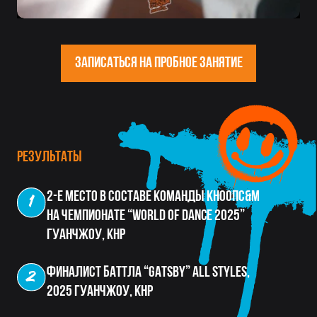
Победитель Всероссийского
чемпионата "Hip Hop Unite Battle" 2024,
Москва
Победитель международного
танцевального чемпионата "AGC Battle"
2024, Москва
Финалист и победитель
Международного чемпионата "Only
top" 2023, Владивосток
Записаться на пробное занятие
Стили
команда
Расписание
Стоимость
/
Аренда зала
Контакты