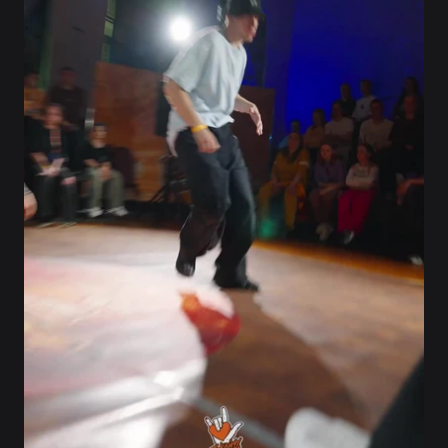
Результаты
2-е место в составе команды Кноопс&М
на чемпионате “World of Dance 2025”
Гуанчжоу, КНР
Финалист Баттла “Gatsby” All Styles,
2025 Гуанчжоу, КНР
Полуфиналист в составе команды
Кноопс&М в проекте «Лига Танца», 2025
Финалист hip-hop VK FEST BATTLE 2024,
Москва
Финалист all styles (crew vs crew) VK
FEST BATTLE 2024, Санкт-Петербург