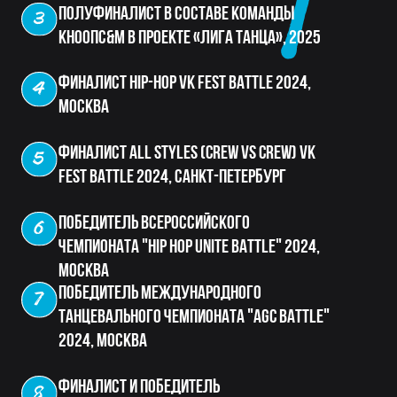
Наш адрес:
Часы работы:
Пн–Вс с 8:00 до 23:00
Люберцы, ул. 8 Марта, 48,
зал 001
+7 (925) 245-02-80
muvdaze@yandex.ru
Самозанятый Еремин Максим Дмитриевич ИНН: 771872787078
ИП Еремина Екатерина Витальевна ИНН : 771874085860
Политика в отношении обработки персональных данных
Договор-оферта